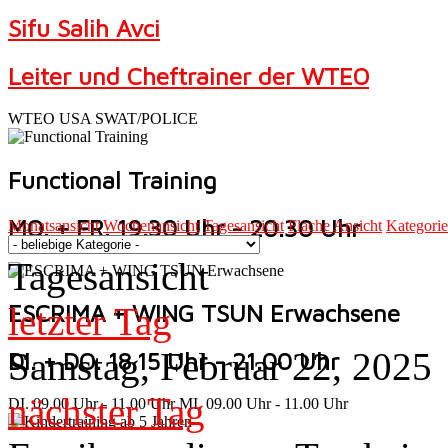
Sifu Salih Avci
Leiter und Cheftrainer der WTEO
WTEO USA SWAT/POLICE
Functional Training
MO. + FR. 19.30 Uhr - 20.30 Uhr
Monatsansicht
Wochenansicht
Tagesansicht
Flache Ansicht
Kategori
Tagesansicht
ESCRIMA + WING TSUN Erwachsene
letzter Tag
Samstag, Februar 22, 2025
DI. + DO. 18.15 Uhr - 21.00 Uhr
nächster Tag
DI. 09.00 Uhr - 11.00 Uhr MI. 09.00 Uhr - 11.00 Uhr