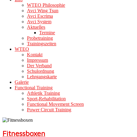
WTEO Philosophie
Avci Wing Tsun
Avci Escrima
Avci System
Aktuelles
Termine
Probetraining
Trainingszeiten
WTEO
Kontakt
Impressum
Der Verband
Schulordnung
Lehrgangskarte
Galerie
Functional Training
Athletik Training
Sport-Rehabilitation
Functional Movement Screen
Power Circuit Training
Fitnessboxen